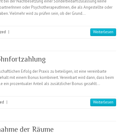
eht bei der Nachbesetzung einer Sonderbedarfszulassung keine
spartnerInnen oder PsychotherapeutInnen, die als Angestellte oder
haben. Vielmehr wird zu prüfen sein, ob der Grund…
ized
|
Weiterlesen
ohnfortzahlung
haftlichen Erfolg der Praxis zu beteiligen, ist eine vereinbarte
ehalt mit einem Bonus kombiniert. Vereinbart wird dann, dass beim
 ein prozentualer Anteil als zusätzlicher Bonus gezahlt…
zed
|
Weiterlesen
rnahme der Räume