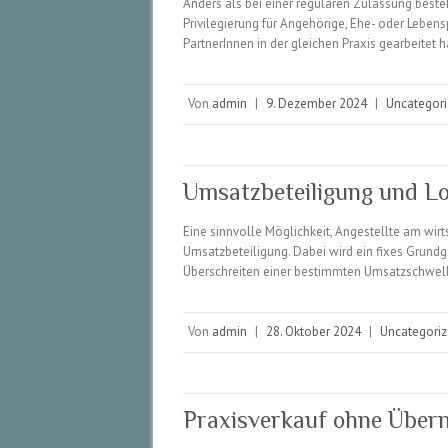
Anders als bei einer regulären Zulassung best
Privilegierung für Angehörige, Ehe- oder Leben
PartnerInnen in der gleichen Praxis gearbeitet 
Von
admin
|
9. Dezember 2024
|
Uncategor
Umsatzbeteiligung und L
Eine sinnvolle Möglichkeit, Angestellte am wirtsc
Umsatzbeteiligung. Dabei wird ein fixes Grundg
Überschreiten einer bestimmten Umsatzschwelle
Von
admin
|
28. Oktober 2024
|
Uncategori
Praxisverkauf ohne Übe