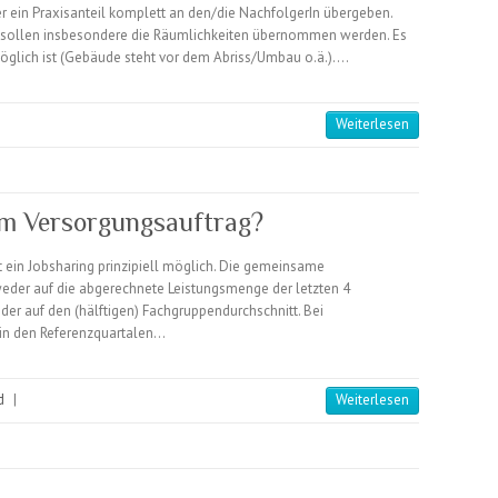
er ein Praxisanteil komplett an den/die NachfolgerIn übergeben.
 sollen insbesondere die Räumlichkeiten übernommen werden. Es
 möglich ist (Gebäude steht vor dem Abriss/Umbau o.ä.).…
Weiterlesen
em Versorgungsauftrag?
t ein Jobsharing prinzipiell möglich. Die gemeinsame
eder auf die abgerechnete Leistungsmenge der letzten 4
der auf den (hälftigen) Fachgruppendurchschnitt. Bei
in den Referenzquartalen…
d
|
Weiterlesen