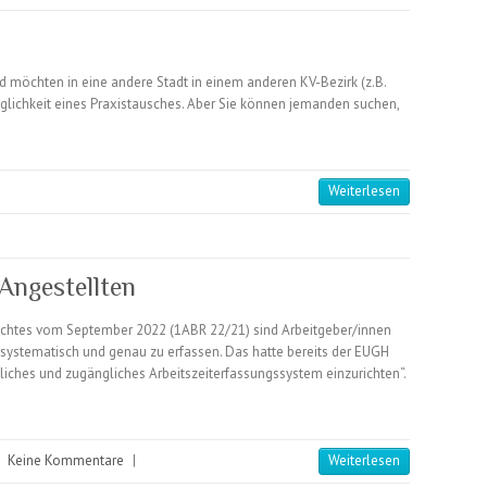
nd möchten in eine andere Stadt in einem anderen KV-Bezirk (z.B.
glichkeit eines Praxistausches. Aber Sie können jemanden suchen,
Weiterlesen
Angestellten
ichtes vom September 2022 (1ABR 22/21) sind Arbeitgeber/innen
en systematisch und genau zu erfassen. Das hatte bereits der EUGH
ssliches und zugängliches Arbeitszeiterfassungssystem einzurichten“.
|
Keine Kommentare
|
Weiterlesen