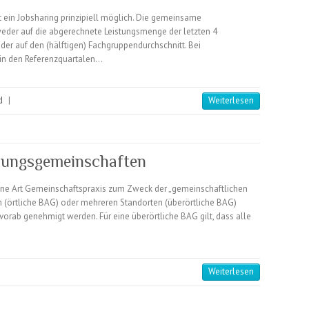
t ein Jobsharing prinzipiell möglich. Die gemeinsame
eder auf die abgerechnete Leistungsmenge der letzten 4
der auf den (hälftigen) Fachgruppendurchschnitt. Bei
in den Referenzquartalen…
d
|
Weiterlesen
bungsgemeinschaften
ine Art Gemeinschaftspraxis zum Zweck der „gemeinschaftlichen
 (örtliche BAG) oder mehreren Standorten (überörtliche BAG)
rab genehmigt werden. Für eine überörtliche BAG gilt, dass alle
Weiterlesen