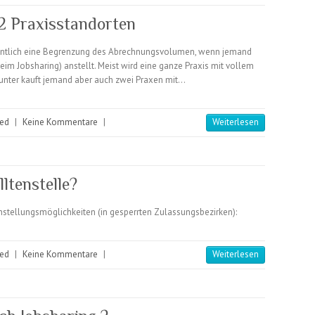
2 Praxisstandorten
anntlich eine Begrenzung des Abrechnungsvolumen, wenn jemand
im Jobsharing) anstellt. Meist wird eine ganze Praxis mit vollem
unter kauft jemand aber auch zwei Praxen mit…
zed
|
Keine Kommentare
|
Weiterlesen
ltenstelle?
nstellungsmöglichkeiten (in gesperrten Zulassungsbezirken):
zed
|
Keine Kommentare
|
Weiterlesen